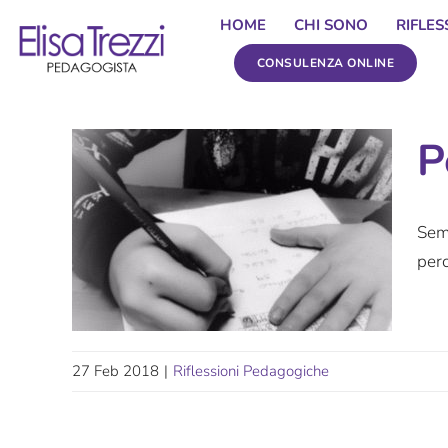
Salta
HOME
CHI SONO
RIFLE
al
CONSULENZA ONLINE
contenuto
P
Sem
perc
27 Feb 2018
|
Riflessioni Pedagogiche