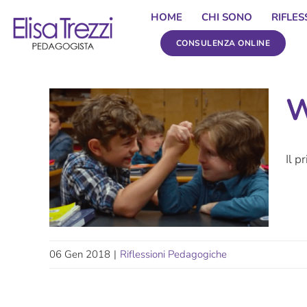
Salta
HOME
CHI SONO
RIFLE
al
CONSULENZA ONLINE
contenuto
W
Il p
06 Gen 2018
|
Riflessioni Pedagogiche