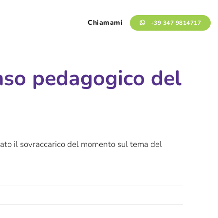
Chiamami
+39 347 9814717
enso pedagogico del
dato il sovraccarico del momento sul tema del