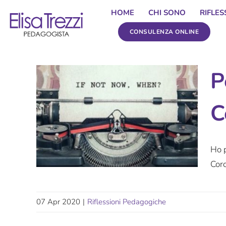
Salta
HOME
CHI SONO
RIFLE
al
CONSULENZA ONLINE
contenuto
P
C
Ho p
Coro
07 Apr 2020
|
Riflessioni Pedagogiche