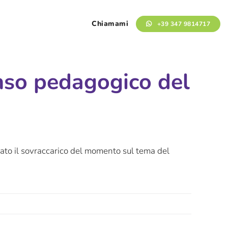
Chiamami
+39 347 9814717
enso pedagogico del
dato il sovraccarico del momento sul tema del