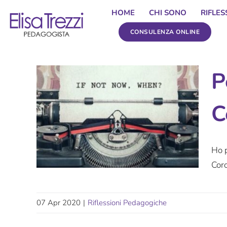
Salta
HOME
CHI SONO
RIFLE
al
CONSULENZA ONLINE
contenuto
P
C
Ho p
Coro
07 Apr 2020
|
Riflessioni Pedagogiche